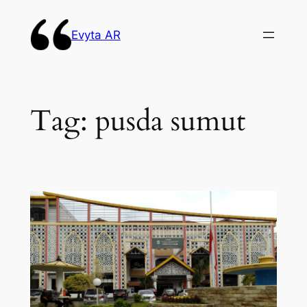
Skip
to
Evyta AR
content
Tag:
pusda sumut