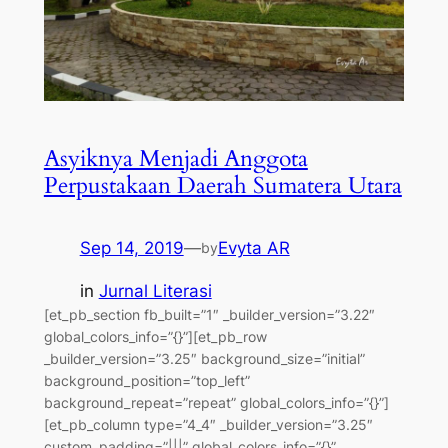
Asyiknya Menjadi Anggota
Perpustakaan Daerah Sumatera Utara
Sep 14, 2019
—
Evyta AR
by
in
Jurnal Literasi
[et_pb_section fb_built=”1″ _builder_version=”3.22″
global_colors_info=”{}”][et_pb_row
_builder_version=”3.25″ background_size=”initial”
background_position=”top_left”
background_repeat=”repeat” global_colors_info=”{}”]
[et_pb_column type=”4_4″ _builder_version=”3.25″
custom_padding=”|||” global_colors_info=”{}”